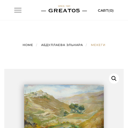
Skip
Toggle
CART(0)
to
navigation
content
HOME
АБДУЛЛАЕВА ЭЛЬНАРА
МЕКЕГИ