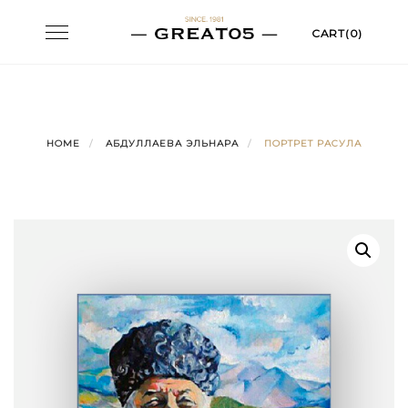
Skip
Toggle
CART(0)
to
navigation
content
HOME
АБДУЛЛАЕВА ЭЛЬНАРА
ПОРТРЕТ РАСУЛА