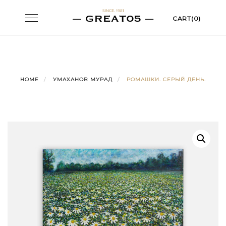
Skip
Toggle
CART(0)
to
navigation
content
HOME
УМАХАНОВ МУРАД
РОМАШКИ. СЕРЫЙ ДЕНЬ.